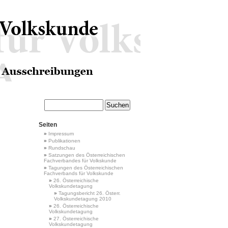
Seiten
Impressum
Publikationen
Rundschau
Satzungen des Österreichischen
Fachverbandes für Volkskunde
Tagungen des Österreichischen
Fachverbands für Volkskunde
26. Österreichische
Volkskundetagung
Tagungsbericht 26. Österr.
Volkskundetagung 2010
26. Österreichische
Volkskundetagung
27. Österreichische
Volkskundetagung