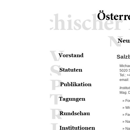
Salz
Michae
5020 
Tel.: 
email:
Institut
Mag. D
Fo
Wi
Fa
Na
Na