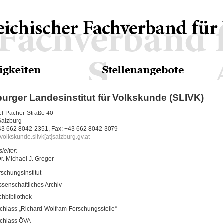
burger Landesinstitut für Volkskunde (SLIVK)
l-Pacher-Straße 40
Salzburg
+43 662 8042-2351, Fax: +43 662 8042-3079
volkskunde.slivk[at]salzburg.gv.at
sleiter:
r. Michael J. Greger
rschungsinstitut
ssenschaftliches Archiv
chbibliothek
chlass „Richard-Wolfram-Forschungsstelle“
chlass ÖVA