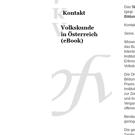
Das
S
(gegr.
Bildu
Kontak
Seine 
Wissen
das Bu
Interd
Instit
Erfors
Volksk
Die Or
Bildun
Praxis
Instit
zur Ze
und In
Vergan
offene
Beratu
gering
Die ge
Salzbu