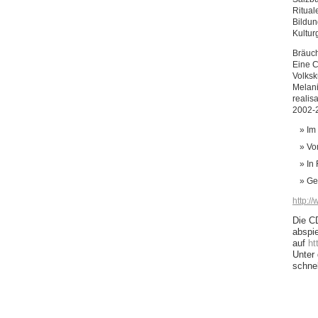
Ritual
Bildun
Kultur
Bräuch
Eine C
Volksk
Melani
realis
2002-2
Im
Vo
In
Ge
http:/
Die C
abspie
auf
ht
Unter
schne