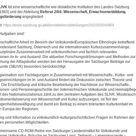
LIVK i
st eine wissenschaftliche wie didaktische Institution des Landes Salzburg
 1983) und der Abteilung
Referat 2/04: Wissenschaft, Erwachsenenbildung,
ngsförderung
angegliedert
t:
https://www.salzburg.gv.at/dienststellen/abteilungen/202/20204/904
Aufgaben sind:
schaftliche Arbeit im Bereich der Volkskunde/Europäischen Ethnologie betreffend
ndesland Salzburg, Österreich und die internationalen Kulturzusammenhänge.
isziplinäre Zusammenarbeit mit volkskundlichen und fachlich relevanten
utionen im In- und Ausland. Die aktuellen Forschungsströmungen und Methoden zur
chung der Alltagskultur werden bei der Herausgabe der Salzburger Beiträge zur
unde (SBzVK) besonders berücksichtigt.
ganisation von Fachtagungen in Zusammenarbeit mit Wissenschafts-, Kultur- und
gseinrichtungen im In- und Ausland fördert die Diskussion zwischen Theorie und
. Die Erschließung und kritische Bearbeitung der Nachlässe zur Wissenschafts-,
utionen- und Personengeschichte der österreichischen Volkskunde und Heimatpfleg
it des Nationalsozialismus zählt zu den zentralen Aufgaben des SLIVK. Missbrauch
strumentalisierung von Wissenschaft und Kultur aufzuzeigen, ist Teil der
genheitsbewältigung und damit ein Beitrag zu einem toleranten Kulturkontakt im
n Europa der Regionen.
ng und Information zu volkskundlich-kulturgeschichtlichen Fragen im Rahmen der
en personellen Möglichkeiten.
meinsame CD-ROM-Reihe von Salzburger Landesinstitut für Volkskunde und
rger Volkskultur „Bräuche im Salzburger Land. Zeitgeist – Lebenskonzepte –