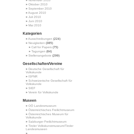
November 2010
Oktober 2010
September 2010
August 2010
Juli 2010
Juni 2010
Mai 2010
Kategorien
Ausschreibungen
(224)
Neuigkeiten
(385)
Call for Papers
(75)
Tagungen
(64)
Stellenangebote
(299)
Gesellschaften/Vereine
Deutsche Gesellschaft für
Volkskunde
ISFNR
Schweizerische Gesellschaft für
Volkskunde
SIEF
Verein für Volkskunde
Museen
OÖ Landesmuseum
Österreichisches Freilichtmuseum
Österreichisches Museum für
Volkskunde
Salzburger Freilichtmuseum
Tiroler Volkskunstmuseum/Tiroler
Landesmuseen