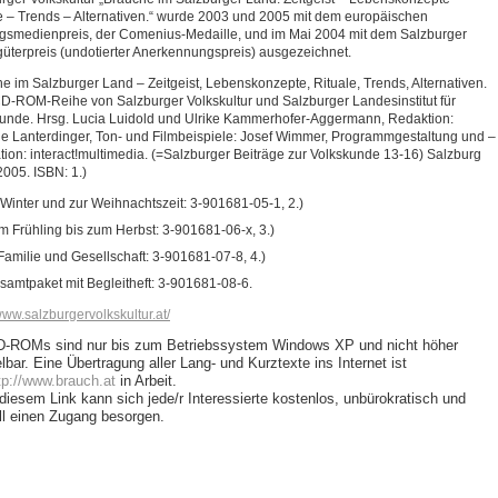
e – Trends – Alternativen.“ wurde 2003 und 2005 mit dem europäischen
gsmedienpreis, der Comenius-Medaille, und im Mai 2004 mit dem Salzburger
güterpreis (undotierter Anerkennungspreis) ausgezeichnet.
e im Salzburger Land – Zeitgeist, Lebenskonzepte, Rituale, Trends, Alternativen.
D-ROM-Reihe von Salzburger Volkskultur und Salzburger Landesinstitut für
unde. Hrsg. Lucia Luidold und Ulrike Kammerhofer-Aggermann, Redaktion:
e Lanterdinger, Ton- und Filmbeispiele: Josef Wimmer, Programmgestaltung und –
ation: interact!multimedia. (=Salzburger Beiträge zur Volkskunde 13-16) Salzburg
005. ISBN: 1.)
 Winter und zur Weihnachtszeit: 3-901681-05-1, 2.)
m Frühling bis zum Herbst: 3-901681-06-x, 3.)
 Familie und Gesellschaft: 3-901681-07-8, 4.)
samtpaket mit Begleitheft: 3-901681-08-6.
/www.salzburgervolkskultur.at/
D-ROMs sind nur bis zum Betriebssystem Windows XP und nicht höher
lbar. Eine Übertragung aller Lang- und Kurztexte ins Internet ist
tp://www.brauch.at
in Arbeit.
 diesem Link kann
sich
jede/r Interessierte kostenlos, unbürokratisch und
ll einen Zugang besorgen.