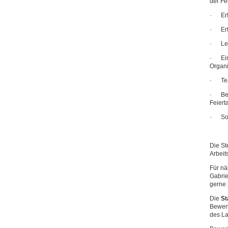
der Fe
· Erfa
· Erf
· Lei
· Eine
Organi
· Tea
· Bere
Feiert
· Sozi
Die Ste
Arbeits
Für nä
Gabrie
gerne 
Die
St
Bewer
des La