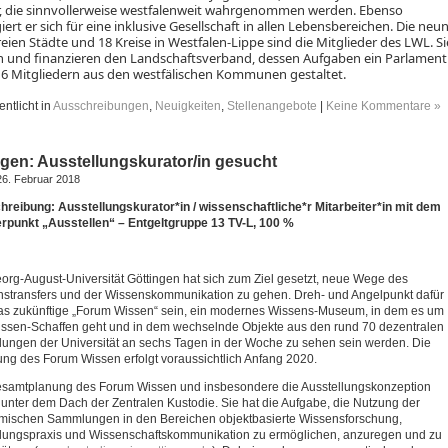
r, die sinnvollerweise westfalenweit wahrgenommen werden. Ebenso
ert er sich für eine inklusive Gesellschaft in allen Lebensbereichen. Die neu
reien Städte und 18 Kreise in Westfalen-Lippe sind die Mitglieder des LWL. Si
n und finanzieren den Landschaftsverband, dessen Aufgaben ein Parlament
16 Mitgliedern aus den westfälischen Kommunen gestaltet.
entlicht in
Ausschreibungen
,
Neuigkeiten
,
Stellenangebote
|
Keine Kommentare »
ngen: Ausstellungskurator/in gesucht
26. Februar 2018
reibung: Ausstellungskurator*in / wissenschaftliche*r Mitarbeiter*in mit dem
punkt „Ausstellen“ – Entgeltgruppe 13 TV-L, 100 %
org-August-Universität Göttingen hat sich zum Ziel gesetzt, neue Wege des
stransfers und der Wissenskommunikation zu gehen. Dreh- und Angelpunkt dafür
as zukünftige „Forum Wissen“ sein, ein modernes Wissens-Museum, in dem es um
ssen-Schaffen geht und in dem wechselnde Objekte aus den rund 70 dezentralen
ngen der Universität an sechs Tagen in der Woche zu sehen sein werden. Die
ung des Forum Wissen erfolgt voraussichtlich Anfang 2020.
samtplanung des Forum Wissen und insbesondere die Ausstellungskonzeption
t unter dem Dach der Zentralen Kustodie. Sie hat die Aufgabe, die Nutzung der
ischen Sammlungen in den Bereichen objektbasierte Wissensforschung,
ungspraxis und Wissenschaftskommunikation zu ermöglichen, anzuregen und zu