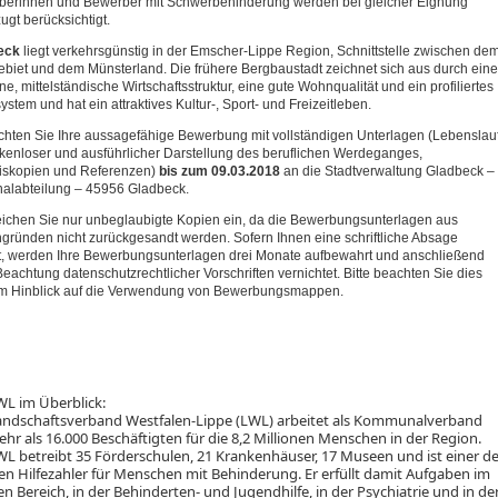
berinnen und Bewerber mit Schwerbehinderung werden bei gleicher Eignung
ugt berücksichtigt.
eck
liegt verkehrsgünstig in der Emscher-Lippe Region, Schnittstelle zwischen de
biet und dem Münsterland. Die frühere Bergbaustadt zeichnet sich aus durch eine
e, mittelständische Wirtschaftsstruktur, eine gute Wohnqualität und ein profiliertes
ystem und hat ein attraktives Kultur-, Sport- und Freizeitleben.
richten Sie Ihre aussagefähige Bewerbung mit vollständigen Unterlagen (Lebenslau
ckenloser und ausführlicher Darstellung des beruflichen Werdeganges,
iskopien und Referenzen)
bis zum 09.03.2018
an die Stadtverwaltung Gladbeck –
alabteilung – 45956 Gladbeck.
reichen Sie nur unbeglaubigte Kopien ein, da die Bewerbungsunterlagen aus
gründen nicht zurückgesandt werden. Sofern Ihnen eine schriftliche Absage
, werden Ihre Bewerbungsunterlagen drei Monate aufbewahrt und anschließend
Beachtung datenschutzrechtlicher Vorschriften vernichtet. Bitte beachten Sie dies
im Hinblick auf die Verwendung von Bewerbungsmappen.
WL im Überblick:
andschaftsverband Westfalen-Lippe (LWL) arbeitet als Kommunalverband
hr als 16.000 Beschäftigten für die 8,2 Millionen Menschen in der Region.
WL betreibt 35 Förderschulen, 21 Krankenhäuser, 17 Museen und ist einer de
en Hilfezahler für Menschen mit Behinderung. Er erfüllt damit Aufgaben im
en Bereich, in der Behinderten- und Jugendhilfe, in der Psychiatrie und in de