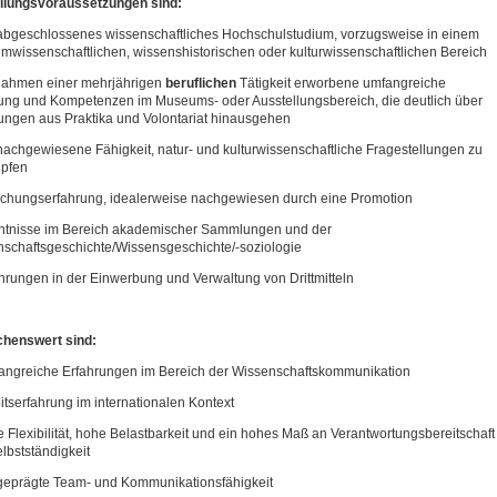
ellungsvoraussetzungen sind:
abgeschlossenes wissenschaftliches Hochschulstudium, vorzugsweise in einem
wissenschaftlichen, wissenshistorischen oder kulturwissenschaftlichen Bereich
Rahmen einer mehrjährigen
beruflichen
Tätigkeit erworbene umfangreiche
ung und Kompetenzen im Museums- oder Ausstellungsbereich, die deutlich über
ungen aus Praktika und Volontariat hinausgehen
nachgewiesene Fähigkeit, natur- und kulturwissenschaftliche Fragestellungen zu
üpfen
chungserfahrung, idealerweise nachgewiesen durch eine Promotion
ntnisse im Bereich akademischer Sammlungen und der
schaftsgeschichte/Wissensgeschichte/-soziologie
hrungen in der Einwerbung und Verwaltung von Drittmitteln
henswert sind:
ngreiche Erfahrungen im Bereich der Wissenschaftskommunikation
itserfahrung im internationalen Kontext
 Flexibilität, hohe Belastbarkeit und ein hohes Maß an Verantwortungsbereitschaft
lbstständigkeit
geprägte Team- und Kommunikationsfähigkeit