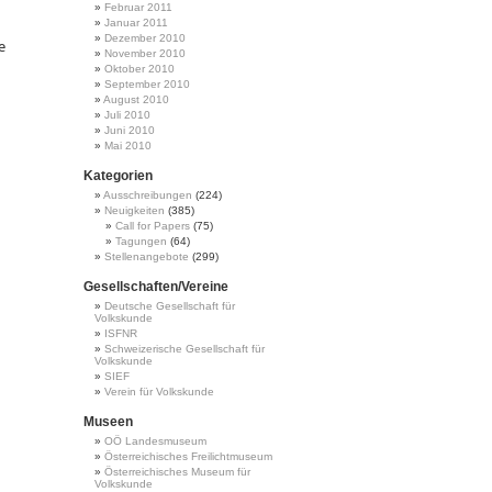
Februar 2011
Januar 2011
n
Dezember 2010
e
November 2010
Oktober 2010
September 2010
August 2010
Juli 2010
Juni 2010
Mai 2010
Kategorien
Ausschreibungen
(224)
Neuigkeiten
(385)
Call for Papers
(75)
Tagungen
(64)
Stellenangebote
(299)
Gesellschaften/Vereine
Deutsche Gesellschaft für
Volkskunde
ISFNR
Schweizerische Gesellschaft für
Volkskunde
SIEF
Verein für Volkskunde
Museen
OÖ Landesmuseum
Österreichisches Freilichtmuseum
Österreichisches Museum für
Volkskunde