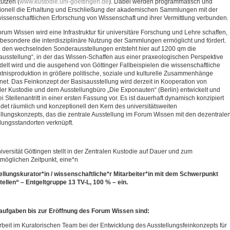
tützen (
www.kustodie.uni-goettingen.de
). Dabei werden programmatisch und
utionell die Erhaltung und Erschließung der akademischen Sammlungen mit der
wissenschaftlichen Erforschung von Wissenschaft und ihrer Vermittlung verbunden.
rum Wissen wird eine Infrastruktur für universitäre Forschung und Lehre schaffen,
sbesondere die interdisziplinäre Nutzung der Sammlungen ermöglicht und fördert.
den wechselnden Sonderausstellungen entsteht hier auf 1200 qm die
ausstellung“, in der das Wissen-Schaffen aus einer praxeologischen Perspektive
elt wird und die ausgehend von Göttinger Fallbeispielen die wissenschaftliche
tnisproduktion in größere politische, soziale und kulturelle Zusammenhänge
net. Das Feinkonzept der Basisausstellung wird derzeit in Kooperation von
ler Kustodie und dem Ausstellungbüro „Die Exponauten“ (Berlin) entwickelt und
bei Stellenantritt in einer ersten Fassung vor. Es ist dauerhaft dynamisch konzipiert
ldet räumlich und konzeptionell den Kern des universitätsweiten
llungskonzepts, das die zentrale Ausstellung im Forum Wissen mit den dezentrale
ngsstandorten verknüpft.
iversität Göttingen stellt in der Zentralen Kustodie auf Dauer und zum
möglichen Zeitpunkt, eine*n
llungskurator*in / wissenschaftliche*r Mitarbeiter*in mit dem Schwerpunkt
ellen“ – Entgeltgruppe 13 TV-L, 100 % – ein.
aufgaben bis zur Eröffnung des Forum Wissen sind:
rbeit im Kuratorischen Team bei der Entwicklung des Ausstellungsfeinkonzepts für