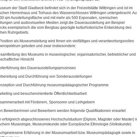
seum der Stadt Gladbeck befindet sich in der Freizeitstätte Wittringen und ist im
ischen Herrenhaus und Torhaus des Wasserschlosses Wittringen untergebracht. Au
00 qm Ausstellungsfläche und mit mehr als 500 Exponaten, szenischen
llungen und audiovisuellen Medien zeigt die Dauerausstellung am Beispiel
cks exemplarisch die vom Bergbau geprägte kulturhistorische Entwicklung des
chen Ruhrgebiets.
 Position als Museumsleitung wird Ihnen ein vielfältiges und verantwortungsvolles
benspektrum geboten und zwar insbesondere:
mtleitung des Museums in museologischer, organisatorischer, betrieblicher und
schaftlicher Hinsicht
terführung des Dauerausstellungsprozesses
bereitung und Durchführung von Sonderausstellungen
zeption und Durchführung museumspädagogischer Programme
eting und besucherorientierte Öffentlichkeitsarbeit
ammenarbeit mit Förderern, Sponsoren und Leihgebern
n Bewerberinnen und Bewerbern werden folgende Qualifikationen erwartet:
erfolgreich abgeschlossenes Hochschulstudium (Diplom, Magister oder Master) i
ächern Museologie, Museumskunde oder Europäische Ethnologie (Volkskunde)
hgewiesene Erfahrung in der Museumsarbeit bzw. Museumspädagogik sowie in