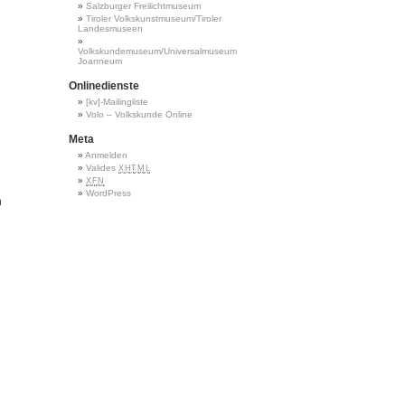
Salzburger Freilichtmuseum
Tiroler Volkskunstmuseum/Tiroler
Landesmuseen
Volkskundemuseum/Universalmuseum
Joanneum
Onlinedienste
[kv]-Mailingliste
Volo – Volkskunde Online
Meta
Anmelden
Valides
XHTML
XFN
WordPress
n