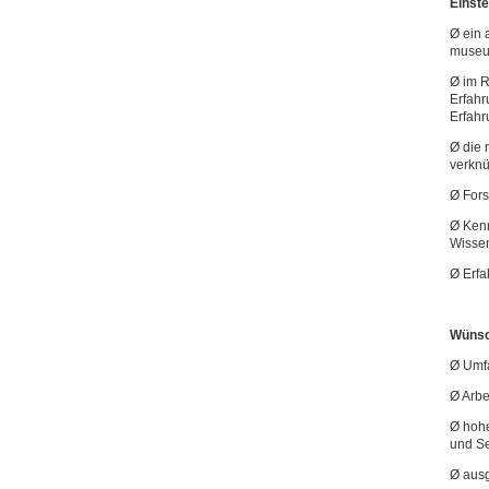
Einst
Ø ein 
museum
Ø im 
Erfahr
Erfahr
Ø die 
verkn
Ø Fors
Ø Ken
Wissen
Ø Erfa
Wünsc
Ø Umfa
Ø Arbe
Ø hohe
und Se
Ø aus