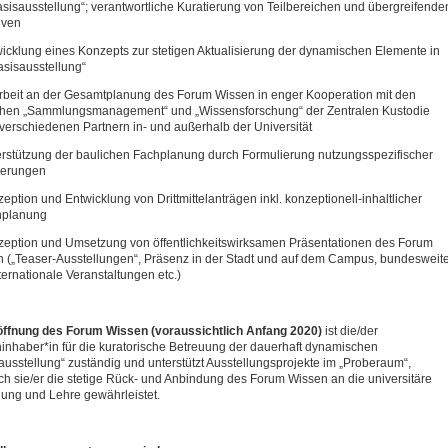
asisausstellung“; verantwortliche Kuratierung von Teilbereichen und übergreifende
iven
icklung eines Konzepts zur stetigen Aktualisierung der dynamischen Elemente in
asisausstellung“
rbeit an der Gesamtplanung des Forum Wissen in enger Kooperation mit den
chen „Sammlungsmanagement“ und „Wissensforschung“ der Zentralen Kustodie
verschiedenen Partnern in- und außerhalb der Universität
rstützung der baulichen Fachplanung durch Formulierung nutzungsspezifischer
derungen
eption und Entwicklung von Drittmittelanträgen inkl. konzeptionell-inhaltlicher
nplanung
eption und Umsetzung von öffentlichkeitswirksamen Präsentationen des Forum
 („Teaser-Ausstellungen“, Präsenz in der Stadt und auf dem Campus, bundesweit
ternationale Veranstaltungen etc.)
öffnung des Forum Wissen (voraussichtlich Anfang 2020)
ist die/der
ninhaber*in für die kuratorische Betreuung der dauerhaft dynamischen
ausstellung“ zuständig und unterstützt Ausstellungsprojekte im „Proberaum“,
h sie/er die stetige Rück- und Anbindung des Forum Wissen an die universitäre
ung und Lehre gewährleistet.