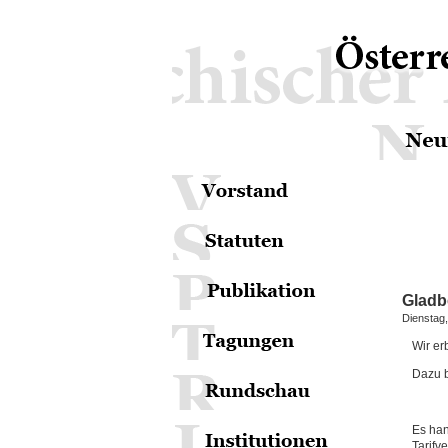
Gladb
Dienstag
Wir er
Dazu b
Es han
Tarifv