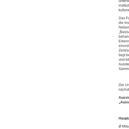
unters
instit
kultur
Das Fo
die in
Neben 
„Basis
behand
Erkenn
einord
Zentra
liegt 
und bi
Ausste
Sammlu
Die Un
nächst
Ausste
„Ausst
Haupt
Ø Mita