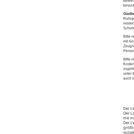
Bewer
bevorz
Gladb
Ruhrge
modern
Schuls
Bitte 
mit lü
Zeugn
Person
Bitte 
Kosten
zugeht
unter 
auch 
Der L
Der L
mit me
Der L
größt
sozial