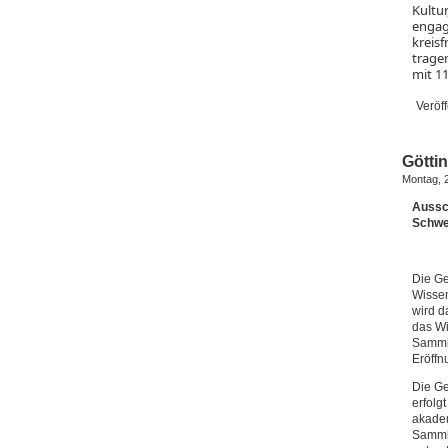
Kultu
engagi
kreisf
trage
mit 1
Veröff
Götti
Montag, 
Aussch
Schwer
Die Ge
Wissen
wird d
das Wi
Sammlu
Eröffn
Die Ge
erfolg
akadem
Samml