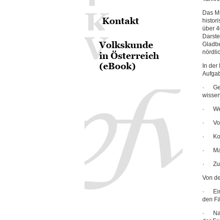
Das Mu
histor
über 4
Darste
Gladbe
nördli
In der
Aufga
· Gesa
wissen
· Wei
· Vor
· Kon
· Mark
· Zus
Von de
· Ein 
den F
· Nac