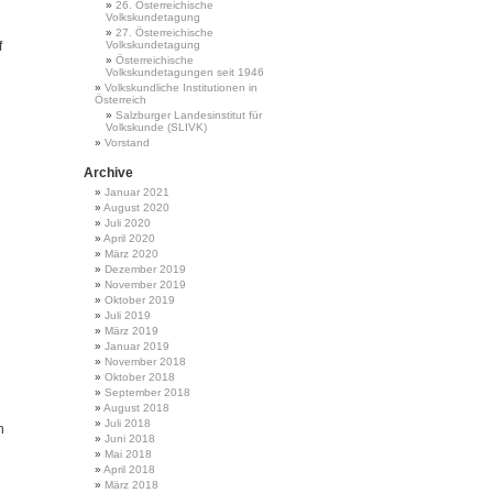
26. Österreichische
Volkskundetagung
27. Österreichische
f
Volkskundetagung
Österreichische
Volkskundetagungen seit 1946
Volkskundliche Institutionen in
Österreich
Salzburger Landesinstitut für
Volkskunde (SLIVK)
Vorstand
Archive
Januar 2021
August 2020
Juli 2020
April 2020
März 2020
Dezember 2019
November 2019
Oktober 2019
Juli 2019
März 2019
Januar 2019
November 2018
Oktober 2018
September 2018
August 2018
Juli 2018
n
Juni 2018
Mai 2018
April 2018
März 2018