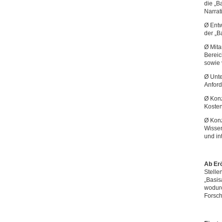
die „B
Narrat
Ø Entw
der „B
Ø Mita
Berei
sowie 
Ø Unte
Anfor
Ø Konz
Koste
Ø Konz
Wissen
und in
Ab Er
Stelle
„Basis
wodurc
Forsch