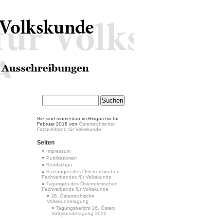
Sie sind momentan im Blogarchiv für
Februar 2018 von
Österreichischer
Fachverband für Volkskunde
.
Seiten
Impressum
Publikationen
Rundschau
Satzungen des Österreichischen
Fachverbandes für Volkskunde
Tagungen des Österreichischen
Fachverbands für Volkskunde
26. Österreichische
Volkskundetagung
Tagungsbericht 26. Österr.
Volkskundetagung 2010