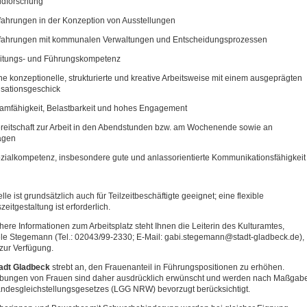
ldforschung
hrungen in der Konzeption von Ausstellungen
ahrungen mit kommunalen Verwaltungen und Entscheidungsprozessen
tungs- und Führungskompetenz
 konzeptionelle, strukturierte und kreative Arbeitsweise mit einem ausgeprägten
sationsgeschick
mfähigkeit, Belastbarkeit und hohes Engagement
itschaft zur Arbeit in den Abendstunden bzw. am Wochenende sowie an
agen
alkompetenz, insbesondere gute und anlassorientierte Kommunikationsfähigkeit
lle ist grundsätzlich auch für Teilzeitbeschäftigte geeignet; eine flexible
zeitgestaltung ist erforderlich.
here Informationen zum Arbeitsplatz steht Ihnen die Leiterin des Kulturamtes,
le Stegemann (Tel.: 02043/99-2330; E-Mail: gabi.stegemann@stadt-gladbeck.de),
zur Verfügung.
adt Gladbeck
strebt an, den Frauenanteil in Führungspositionen zu erhöhen.
bungen von Frauen sind daher ausdrücklich erwünscht und werden nach Maßgab
ndesgleichstellungsgesetzes (LGG NRW) bevorzugt berücksichtigt.