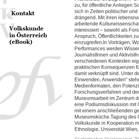
zu, für öffentliche Anliegen 
sich in Zeiten politischer un
drängend. Mit ihren lebensn
arbeitende Kulturwissenschaft
interessiert – sowohl als Fo
Anspruch, Öffentlichkeiten z
einzugreifen.In Vorträgen, W
Performances werden Wissen
JournalistInnen und AktivistIn
verschiedenen Kontexten eig
praktischen Konsequenzen fü
damit verknüpft sind. Unter d
Einwenden, Anwenden“ stehe
Medienformaten, den Potenzia
Forschungsverfahren und de
Museumsarbeit im Zentrum de
eine Podiumsdiskussion mit 
mit einem anschließenden g
Museumsküche.Tagung des Ös
Volkskunde in Kooperation mi
Ethnologie, Universität Wi
Studentisches Vorprogramm 2