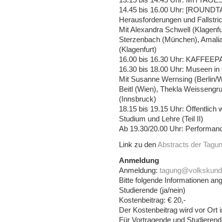
14.45 bis 16.00 Uhr: [ROUNDT
Herausforderungen und Fallstri
Mit Alexandra Schwell (Klagenfu
Sterzenbach (München), Amalia
(Klagenfurt)
16.00 bis 16.30 Uhr: KAFFEE
16.30 bis 18.00 Uhr: Museen in 
Mit Susanne Wernsing (Berlin/Wi
Beitl (Wien), Thekla Weissengru
(Innsbruck)
18.15 bis 19.15 Uhr: Öffentlic
Studium und Lehre (Teil II)
Ab 19.30/20.00 Uhr: Performa
Link zu den
Abstracts der Tagu
Anmeldung
Anmeldung:
tagung@volkskun
Bitte folgende Informationen ang
Studierende (ja/nein)
Kostenbeitrag: € 20,-
Der Kostenbeitrag wird vor Ort 
Für Vortragende und Studierende